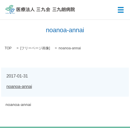
メ
noanoa-annai
TOP
[
フリーページ画像
]
noanoa-annai
2017-01-31
noanoa-annai
noanoa-annai