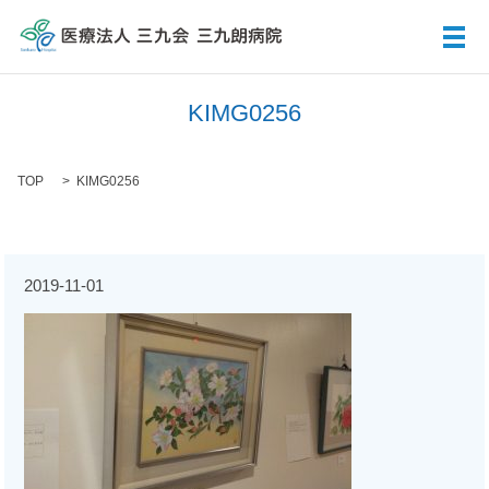
メ
KIMG0256
TOP
KIMG0256
2019-11-01