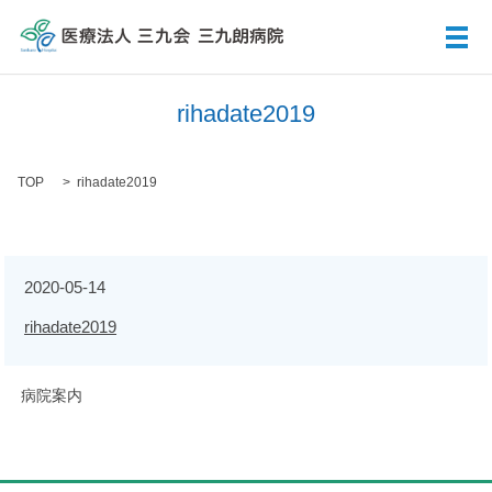
メ
rihadate2019
TOP
rihadate2019
2020-05-14
rihadate2019
病院案内