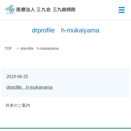
メ
drprofile h-mukaiyama
TOP
drprofile h-mukaiyama
2019-06-25
drprofile h-mukaiyama
外来のご案内